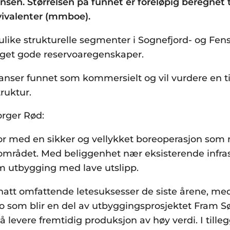
nsen. Størrelsen på funnet er foreløpig beregnet 
kvivalenter (mmboe).
o ulike strukturelle segmenter i Sognefjord- og Fe
eget gode reservoaregenskaper.
nser funnet som kommersielt og vil vurdere en til
truktur.
orger Rød:
nor med en sikker og vellykket boreoperasjon som 
-området. Med beliggenhet nær eksisterende infra
m utbygging med lave utslipp.
att omfattende letesuksesser de siste årene, me
o som blir en del av utbyggingsprosjektet Fram Sø
 levere fremtidig produksjon av høy verdi. I tilleg