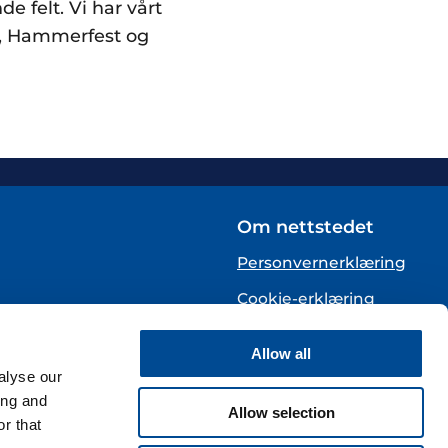
 felt. Vi har vårt
o, Hammerfest og
Om nettstedet
Personvernerklæring
Cookie-erklæring
English
Allow all
alyse our
te)
ing and
Allow selection
r that