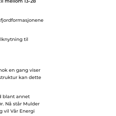
til mellom 13-28
nsfjordformasjonene
knytning til
nok en gang viser
struktur kan dette
d blant annet
r. Nå står Mulder
g vil Vår Energi