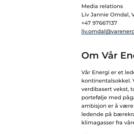
Media relations
Liv Jannie Omdal,
+47 97667137
liv.omdal@varener
Om Vår En
Vår Energi er et le
kontinentalsokkel. 
verdibasert vekst, 
portefølje med påg
ambisjon er å være 
ledende på bærekra
klimagasser fra vå