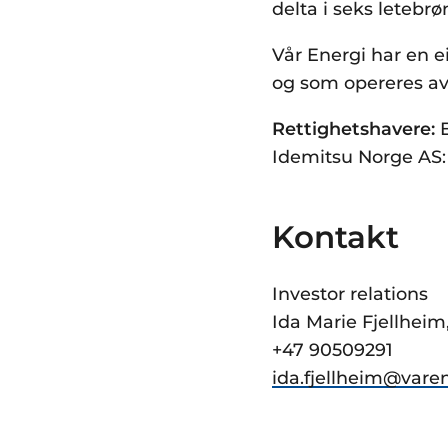
delta i seks letebr
Vår Energi har en e
og som opereres av
Rettighetshavere:
E
Idemitsu Norge AS:
Kontakt
Investor relations
Ida Marie Fjellheim
+47 90509291
ida.fjellheim@vare