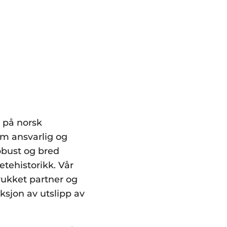
p på norsk
nom ansvarlig og
robust og bred
tehistorikk. Vår
rukket partner og
sjon av utslipp av