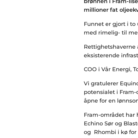
brønnen i Fram-lise
millioner fat oljee
Funnet er gjort i t
med rimelig- til m
Rettighetshaverne a
eksisterende infras
COO i Vår Energi, T
Vi gratulerer Equi
potensialet i Fram
åpne for en lønnso
Fram-området har h
Echino Sør og Blast
og Rhombi i kø for å