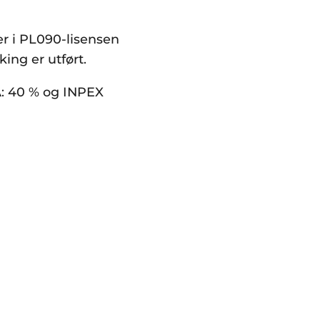
er i PL090-lisensen
king er utført.
A: 40 % og INPEX