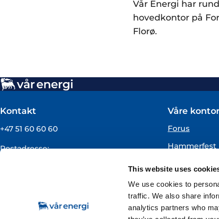
Vår Energi har rund
hovedkontor på For
Florø.
Kontakt
Våre kontor
Forus
+47 51 60 60 60
Hammerfest
Postadresse:
Vår Energi ASA
Oslo
This website uses cookie
Pb 101
Florø
4068 Stavanger
We use cookies to personal
traffic. We also share info
Org.nummer:
analytics partners who may
919160675