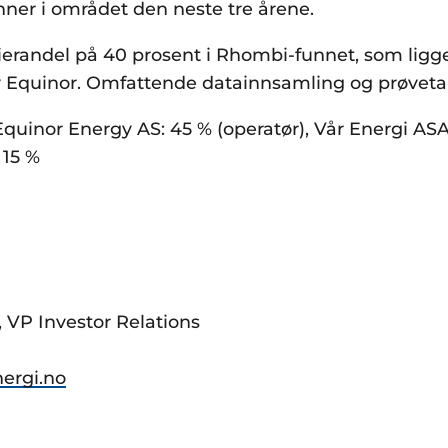
ønner i området den neste tre årene.
ierandel på 40 prosent i Rhombi-funnet, som ligg
 Equinor. Omfattende datainnsamling og prøveta
quinor Energy AS: 45 % (operatør), Vår Energi AS
 15 %
, VP Investor Relations
nergi.no