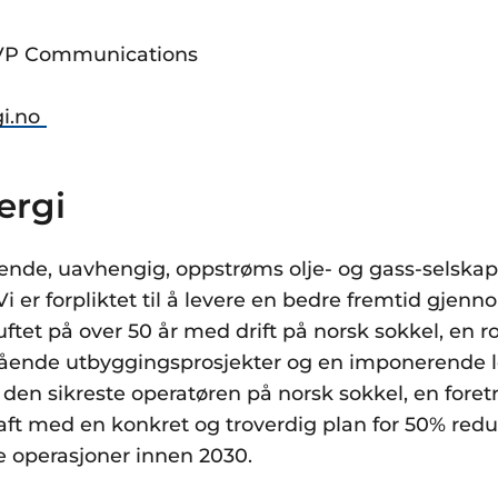
 VP Communications
gi.no
ergi
dende, uavhengig, oppstrøms olje- og gass-selska
Vi er forpliktet til å levere en bedre fremtid gjen
tuftet på over 50 år med drift på norsk sokkel, en 
ående utbyggingsprosjekter og en imponerende le
den sikreste operatøren på norsk sokkel, en foret
ft med en konkret og troverdig plan for 50% reduk
re operasjoner innen 2030.