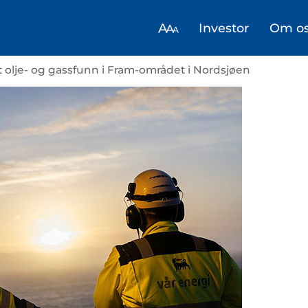
Investor
Om o
 olje- og gassfunn i Fram-området i Nordsjøen