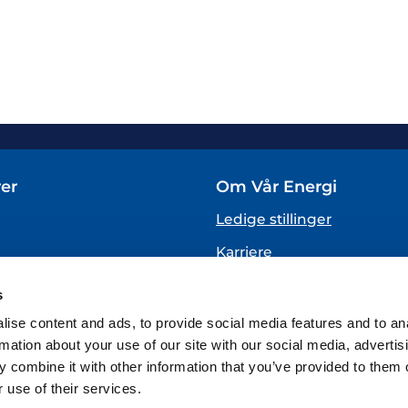
er
Om Vår Energi
Ledige stillinger
Karriere
Om oss
s
VARSLING
ise content and ads, to provide social media features and to an
(Vår Energi varslingstjenes
rmation about your use of our site with our social media, advertis
 combine it with other information that you’ve provided to them o
 use of their services.