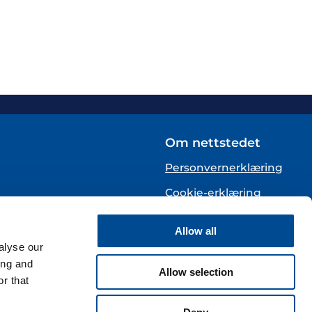
Om nettstedet
Personvernerklæring
Cookie-erklæring
English
Allow all
alyse our
te)
ing and
Allow selection
r that