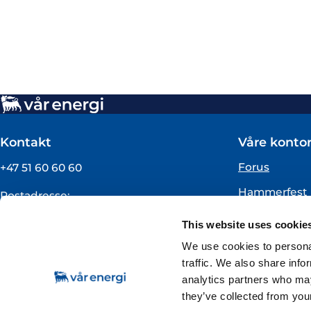
Kontakt
Våre kontor
Forus
+47 51 60 60 60
Hammerfest
Postadresse:
Vår Energi ASA
Oslo
This website uses cookie
Pb 101
Florø
4068 Stavanger
We use cookies to personal
traffic. We also share info
Org.nummer:
analytics partners who may
919160675
they’ve collected from your