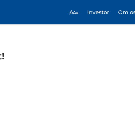
Investor
Om o
t!