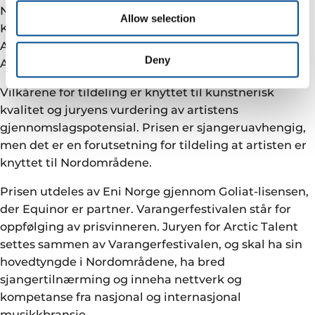
Nord-Norge
Allow selection
Kirsti Lervoll, Tidligere Festivalsjef Riddu Riddu
Andreas Wulff, Kommunikasjonsdirektør Eni Norge
Deny
AS
Vilkårene for tildeling er knyttet til kunstnerisk
kvalitet og juryens vurdering av artistens
gjennomslagspotensial. Prisen er sjangeruavhengig,
men det er en forutsetning for tildeling at artisten er
knyttet til Nordområdene.
Prisen utdeles av Eni Norge gjennom Goliat-lisensen,
der Equinor er partner. Varangerfestivalen står for
oppfølging av prisvinneren. Juryen for Arctic Talent
settes sammen av Varangerfestivalen, og skal ha sin
hovedtyngde i Nordområdene, ha bred
sjangertilnærming og inneha nettverk og
kompetanse fra nasjonal og internasjonal
musikkbransje.