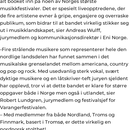
alt booket inn på noen av Norges største
musikkfestivaler. Det er spesielt liveopptredene, der
de fire artistene evner å gripe, engasjere og overraske
publikum, som bidrar til at bandet virkelig stikker seg
ut i musikklandskapet, sier Andreas Wulff,
jurymedlem og kommunikasjonsdirektør i Eni Norge.
-Fire strålende musikere som representerer hele den
nordlige landsdelen har funnet sammen i det
musikalske grenselandet mellom americana, country
og pop og rock. Med usedvanlig sterk vokal, svært
dyktige musikere og en låtskriver-teft juryen sjeldent
har opplevd, tror vi at dette bandet er klare for større
oppgaver både i Norge men også i utlandet, sier
Robert Lundgren, jurymedlem og festivalsjef for
Varangerfestivalen.
– Med medlemmer fra både Nordland, Troms og
Finnmark, basert i Tromsø, er dette virkelig en
nordnorsk stolthet!