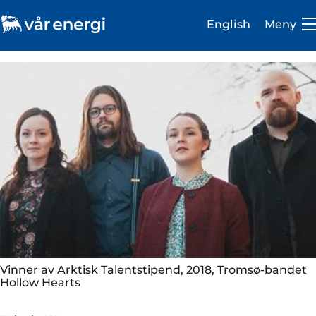
English
Meny
Investor
Karriere
Om oss
Vår virksomhet
Bærekraft
Vinner av Arktisk Talentstipend, 2018, Tromsø-bandet
Hollow Hearts
Medie- og presserom