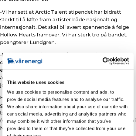
-Vi har sett at Arctic Talent stipendet har bidratt
sterkt til å løfte fram artister både nasjonalt og
internasjonalt. Det skal bli svært spennende å følge
Hollow Hearts framover. Vi har sterk tro på bandet,
poengterer Lundgren.
-Hollow Hearts tilfører også en ny musikalsk
dimensjon til Arctic Talent-tradisjonen, som tidligere
er gitt til artister som representerer et bredt spekter
av musikalske stilarter, fra klassisk opera til samisk
This website uses cookies
joik, avslutter Wulff.
We use cookies to personalise content and ads, to
Hollow Hearts består av artistene Ida Løvheim (vokal,
provide social media features and to analyse our traffic.
gitar og trekkspill), Ida Karoline Nordgård (vokal og
We also share information about your use of our site with
bass), begge fra Troms, Mikael Pedersen Jacobsen
our social media, advertising and analytics partners who
(vokal og trommer) fra Finnmark og Christoffer Nicolai
may combine it with other information that you’ve
Mathisen (vokal, gitar og pedal steel) fra Nordland.
provided to them or that they’ve collected from your use
of their services.