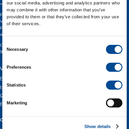
our social media, advertising and analytics partners who
+47 51 60 60 60
may combine it with other information that you’ve
Postadresse:
provided to them or that they’ve collected from your use
Vår Energi ASA
of their services.
Pb 101
4068 Stavanger
Consent
Org.nummer:
Necessary
Selection
919160675
Preferences
Våre kontorer
Forus
Statistics
Hammerfest
Oslo
Marketing
Florø
Om Vår Energi
Show details