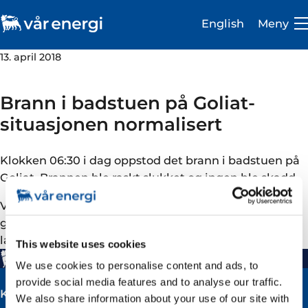
English
Meny
13. april 2018
Brann i badstuen på Goliat-
situasjonen normalisert
Investor
Klokken 06:30 i dag oppstod det brann i badstuen på
Karriere
Goliat. Brannen ble raskt slukket og ingen ble skadd.
Om oss
Vi ser alvorlig på hendelsen og vil igangsette en
granskning for å finne årsakssammenhenger og
Vår virksomhet
læringspunkter.
This website uses cookies
Bærekraft
We use cookies to personalise content and ads, to
provide social media features and to analyse our traffic.
Medie- og presserom
Kontakt
We also share information about your use of our site with