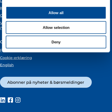
Ledige stillinger
Karriere
Allow all
Om oss
VARSLING
Allow selection
(Vår Energi varslingstjeneste)
Om nettstedet
Deny
Personvernerklæring
Cookie-erklæring
English
Abonner på nyheter & børsmeldinger