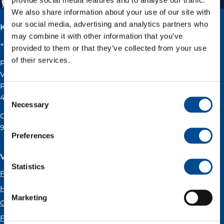
We also share information about your use of our site with
our social media, advertising and analytics partners who
Kontakt
may combine it with other information that you’ve
+47 51 60 60 60
provided to them or that they’ve collected from your use
of their services.
Postadresse:
Vår Energi ASA
Pb 101
Consent
4068 Stavanger
Necessary
Selection
Org.nummer:
919160675
Preferences
Våre kontorer
Statistics
Forus
Hammerfest
Marketing
Oslo
Florø