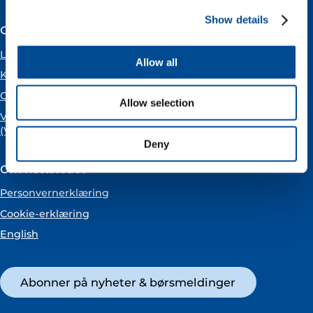
Show details
Om Vår Energi
Ledige stillinger
Allow all
Karriere
Om oss
Allow selection
VARSLING
(Vår Energi varslingstjeneste)
Deny
Om nettstedet
Personvernerklæring
Cookie-erklæring
English
Abonner på nyheter & børsmeldinger