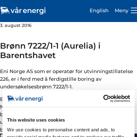
English
Meny
3. august 2016
Brønn 7222/1-1 (Aurelia) i
Barentshavet
Investor
Eni Norge AS som er operatør for utvinningstillatelse
Karriere
226, er i ferd med å ferdigstille boring av
undersøkelsesbrønn 7222/1-1.
Om oss
Eni Norge AS har sammen med sine partnere (DEA
Vår virksomhet
Norge AS, Edison Norge AS og Point Resources AS)
boret brønn 7222/1-1 (Aurelia). Dette er den første
Bærekraft
This website uses cookies
undersøkelsesbrønnen i utvinningstillatelse 226 som
Medie- og presserom
ble tildelt 30. mai 1997.
We use cookies to personalise content and ads, to
provide social media features and to analyse our traffic.