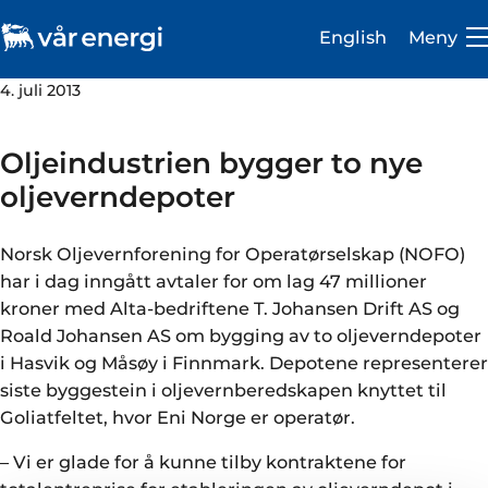
English
Meny
4. juli 2013
Oljeindustrien bygger to nye
oljeverndepoter
Investor
Norsk Oljevernforening for Operatørselskap (NOFO)
Karriere
har i dag inngått avtaler for om lag 47 millioner
kroner med Alta-bedriftene T. Johansen Drift AS og
Om oss
Roald Johansen AS om bygging av to oljeverndepoter
i Hasvik og Måsøy i Finnmark. Depotene representerer
Vår virksomhet
siste byggestein i oljevernberedskapen knyttet til
Bærekraft
Goliatfeltet, hvor Eni Norge er operatør.
Medie- og presserom
– Vi er glade for å kunne tilby kontraktene for