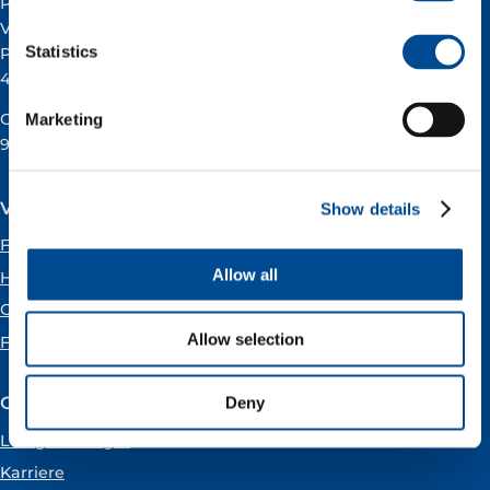
Postadresse:
Vår Energi ASA
Statistics
Pb 101
4068 Stavanger
Org.nummer:
Marketing
919160675
Våre kontorer
Show details
Forus
Allow all
Hammerfest
Oslo
Allow selection
Florø
Om Vår Energi
Deny
Ledige stillinger
Karriere