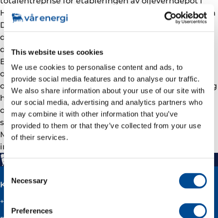
totalentreprise for etableringen av oljeverndepot i
Hasvik og Måsøy til Roald Johansen AS og T. Johansen
Drift AS. Vi er sikre på at bedriftene vil kunne levere
det beste produktet til vårt formål, sier NOFO-
direktør Sjur Knudsen. I lys av økt aktivitet i
This website uses cookies
Barentshavet ønsker operatørselskapene å styrke
We use cookies to personalise content and ads, to
oljevernberedskapen i regionen. Goliat blir det første
provide social media features and to analyse our traffic.
oljefeltet som kommer i produksjon i Barentshavet og
We also share information about your use of our site with
har dannet en bærebjelke for oljevernberedskapen i
our social media, advertising and analytics partners who
området, både til havs og kystnært. Siste element i
may combine it with other information that you’ve
styrkingen er etableringen av depoter i Hasvik og
provided to them or that they’ve collected from your use
Måsøy for oljevern- og beredskapsmateriell, for
of their services.
innsats i kystnære områder.
Consent
Necessary
Selection
Kontakt
+47 51 60 60 60
Preferences