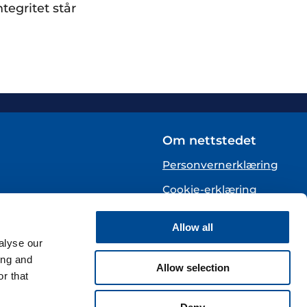
tegritet står
Om nettstedet
Personvernerklæring
Cookie-erklæring
English
Allow all
alyse our
te)
ing and
Allow selection
r that