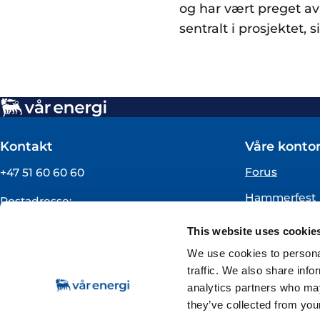
og har vært preget av 
sentralt i prosjektet, 
Kontakt
Våre kontor
Forus
+47 51 60 60 60
Hammerfest
Postadresse:
Vår Energi ASA
Oslo
This website uses cookie
Pb 101
Florø
4068 Stavanger
We use cookies to personal
traffic. We also share info
Org.nummer:
analytics partners who may
919160675
they’ve collected from your