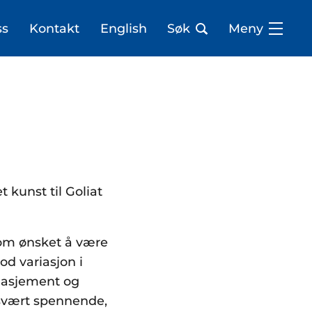
ss
Kontakt
English
Søk
Meny
 kunst til Goliat
som ønsket å være
od variasjon i
ngasjement og
 svært spennende,