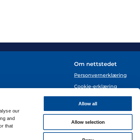
Om nettstedet
Personvernerklæring
Cookie-erklæring
English
Allow all
alyse our
te)
ing and
Allow selection
r that