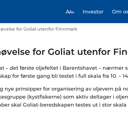
Investor
Om o
nøvelse for Goliat utenfor Finnmark
nøvelse for Goliat utenfor F
 – det første oljefeltet i Barentshavet – nærmer s
ap for første gang bli testet i full skala fra 10. – 
g nye prinsipper for organisering av oljevern på n
kesgruppe (kystfiskerne) som aktiv deltager i olj
ber skal Goliat-beredskapen testes ut i stor skala 