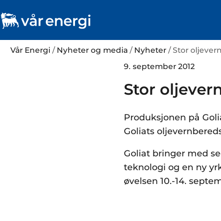
Vår Energi
/
Nyheter og media
/
Nyheter
/ Stor oljever
9. september 2012
Stor oljever
Produksjonen på Goliat
Goliats oljevernberedsk
Goliat bringer med se
teknologi og en ny yr
øvelsen 10.-14. septem