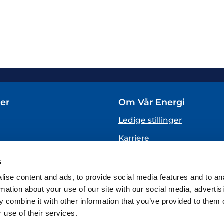
er
Om Vår Energi
Ledige stillinger
Karriere
Om oss
s
VARSLING
ise content and ads, to provide social media features and to an
(Vår Energi varslingstjenes
rmation about your use of our site with our social media, advertis
 combine it with other information that you’ve provided to them o
 use of their services.