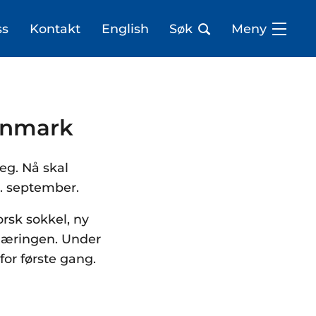
ss
Kontakt
English
Søk
Meny
innmark
eg. Nå skal
14. september.
orsk sokkel, ny
enæringen. Under
for første gang.