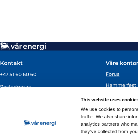
Kontakt
Våre kontor
Forus
+47 51 60 60 60
Hammerfest
Postadresse:
Vår Energi ASA
Oslo
This website uses cookie
Pb 101
Florø
4068 Stavanger
We use cookies to personal
traffic. We also share info
Org.nummer:
analytics partners who may
919160675
they’ve collected from your