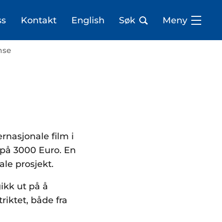
ss
Kontakt
English
Søk
Meny
nse
i
rnasjonale film i
 på 3000 Euro. En
ale prosjekt.
ikk ut på å
riktet, både fra