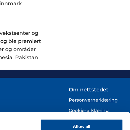
 Finnmark
ppvekstsenter og
 og ble premiert
er og områder
onesia, Pakistan
Om nettstedet
Personvernerklæring
Cookie-erklæring
English
Allow all