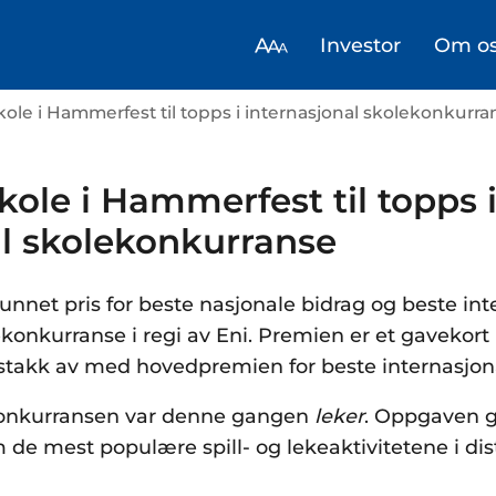
Investor
Om o
kole i Hammerfest til topps i internasjonal skolekonkurra
kole i Hammerfest til topps 
al skolekonkurranse
unnet pris for beste nasjonale bidrag og beste inte
ekonkurranse i regi av Eni. Premien er et gavekort
 stakk av med hovedpremien for beste internasjon
konkurransen var denne gangen
leker
. Oppgaven g
de mest populære spill- og lekeaktivitetene i dist