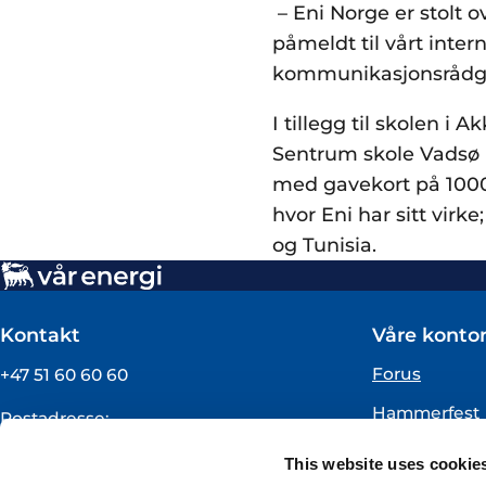
– Eni Norge er stolt o
påmeldt til vårt intern
kommunikasjonsrådgiv
I tillegg til skolen i 
Sentrum skole Vadsø m
med gavekort på 1000
hvor Eni har sitt virke
og Tunisia.
Kontakt
Våre kontor
Forus
+47 51 60 60 60
Hammerfest
Postadresse:
Vår Energi ASA
Oslo
This website uses cookie
Pb 101