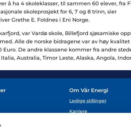
ver å ha 4 skoleklasser, til sammen 60 elever, fra
asjonale skoleprosjekt for 6, 7 og 8 trinn, sier
er Grethe E. Foldnes i Eni Norge.
Akkarfjord, var Vardø skole, Billefjord sjøsamiske o
ed. Alle de norske bidragene var av høy kvalitet
 Euro. De andre klassene kommer fra andre sted
; Italia, Australia, Timor Leste, Alaska, Angola, Ind
er
Om Vår Energi
Ledige stillinger
Karriere
Om oss
s