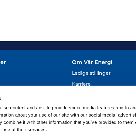
er
Om Vår Energi
Ledige stillinger
Karriere
Om oss
s
VARSLING
ise content and ads, to provide social media features and to an
(Vår Energi varslingstjenes
rmation about your use of our site with our social media, advertis
 combine it with other information that you’ve provided to them o
 use of their services.