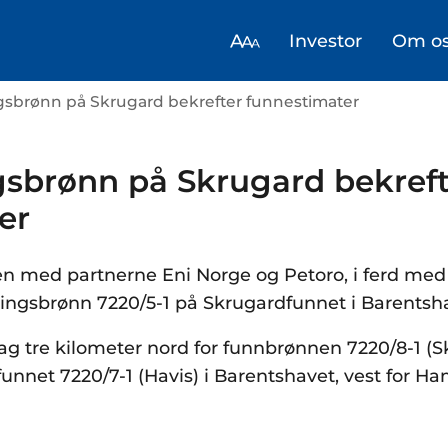
Investor
Om o
gsbrønn på Skrugard bekrefter funnestimater
sbrønn på Skrugard bekreft
er
n med partnerne Eni Norge og Petoro, i ferd med 
ingsbrønn 7220/5-1 på Skrugardfunnet i Barentsh
g tre kilometer nord for funnbrønnen 7220/8-1 (S
funnet 7220/7-1 (Havis) i Barentshavet, vest for H