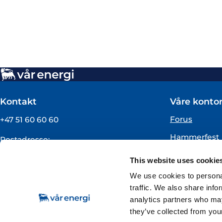
Kontakt
Våre kontor
Forus
+47 51 60 60 60
Hammerfest
Postadresse:
Vår Energi ASA
Oslo
This website uses cookie
Pb 101
Florø
4068 Stavanger
We use cookies to personal
traffic. We also share info
Org.nummer:
analytics partners who may
919160675
they’ve collected from your