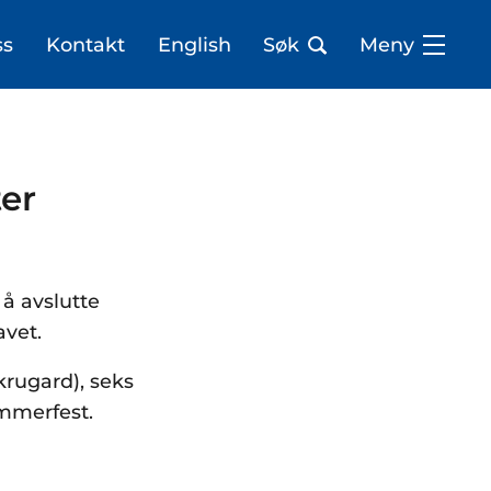
ss
Kontakt
English
Søk
Meny
er
å avslutte
avet.
krugard), seks
ammerfest.