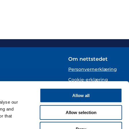
Om nettstedet
Personvernerklæring
Cookie-erklæring
English
Allow all
alyse our
te)
ing and
Allow selection
r that