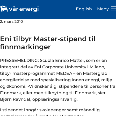
English
Meny
2. mars 2010
Eni tilbyr Master-stipend til
finnmarkinger
Investor
PRESSEMELDING: Scuola Enrico Mattei, som er en
Karriere
integrert del av Eni Corporate University i Milano,
tilbyr masterprogrammet MEDEA – en Mastergrad i
Om oss
energiledelse med spesialisering innen energi, miljø
og økonomi. -Vi ønsker å gi stipendene til personer fra
Vår virksomhet
Finnmark, eller med tilknytning til Finnmark, sier
Bærekraft
Bjørn Ravndal, opplæringsansvarlig.
Medie- og presserom
I stipendet inngår skolepenger samt månedlig