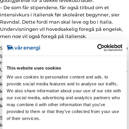
godtgjørelse for å dekke levekostnader.
– De som får stipendene, får også tilbud om et
intensivkurs i italiensk før skoleåret begynner, sier
Ravndal. Dette fordi man skal leve og bo i Italia.
Undervisningen vil hovedsakelig foregå på engelsk,
men noe vil også foregå på italiensk.
Søkere må være under 32 år, og ha en relevant høyere
grads utdannelse. Yrkeserfaring fra energi- eller
miljørettet sektor vil være en fordel. Eni Corporate
This website uses cookies
University er Eni-selskapet som forvalter informasjon,
rekruttering, utvelgelse, opplæring og
We use cookies to personalise content and ads, to
kunnskapshåndtering. Det er Enis institusjonelle
provide social media features and to analyse our traffic.
We also share information about your use of our site with
kontaktpunkt mot den Italienske og internasjonale
our social media, advertising and analytics partners who
akademiske verden for utvikling og spredning av
may combine it with other information that you’ve
konsernets bedriftskultur.
provided to them or that they’ve collected from your use
Søknadsfristen er 31. mars 2010. For mer informasjon,
of their services.
kontakt opplæringsansvarlig Bjørn Ravndal på tlf