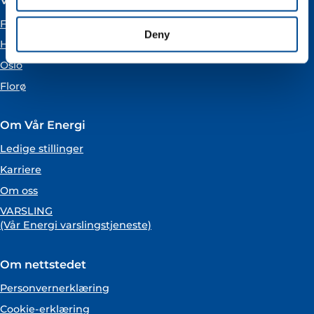
Forus
Deny
Hammerfest
Oslo
Florø
Om Vår Energi
Ledige stillinger
Karriere
Om oss
VARSLING
(Vår Energi varslingstjeneste)
Om nettstedet
Personvernerklæring
Cookie-erklæring