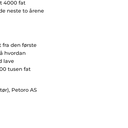
dt 4000 fat
 de neste to årene
 fra den første
på hvordan
d lave
00 tusen fat
tør), Petoro AS