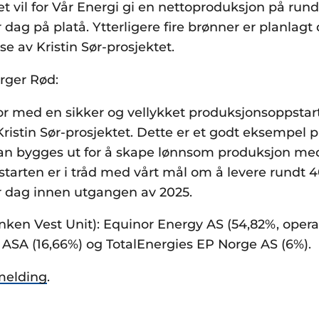
tet vil for Vår Energi gi en nettoproduksjon på run
 dag på platå. Ytterligere fire brønner er planlagt
se av Kristin Sør-prosjektet.
rger Rød:
or med en sikker og vellykket produksjonsoppstart
ristin Sør-prosjektet. Dette er et godt eksempel 
an bygges ut for å skape lønnsom produksjon me
tarten er i tråd med vårt mål om å levere rundt 4
er dag innen utgangen av 2025.
ken Vest Unit): Equinor Energy AS (54,82%, opera
i ASA (16,66%) og TotalEnergies EP Norge AS (6%).
melding
.