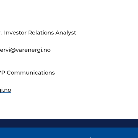
r. Investor Relations Analyst
aervi@varenergi.no
 VP Communications
i.no