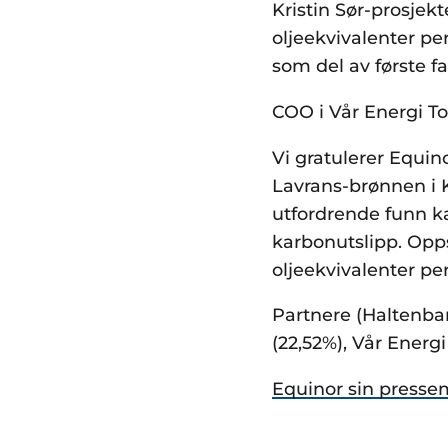
Kristin Sør-prosjek
oljeekvivalenter per
som del av første fa
COO i Vår Energi To
Vi gratulerer Equin
Lavrans-brønnen i K
utfordrende funn k
karbonutslipp. Opps
oljeekvivalenter p
Partnere (Haltenban
(22,52%), Vår Energ
Equinor sin presse