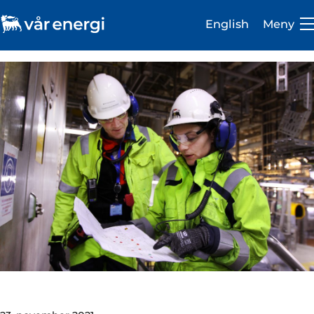
English
Meny
Investor
Karriere
Om oss
Vår virksomhet
Bærekraft
Medie- og presserom