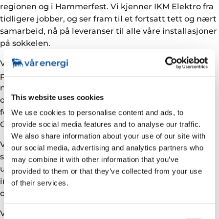
regionen og i Hammerfest. Vi kjenner IKM Elektro fra
tidligere jobber, og ser fram til et fortsatt tett og nært
samarbeid, nå på leveranser til alle våre installasjoner
på sokkelen.
Vår Energi er sterkt posisjonert med eierandeler i en
portefølje av 35 produserende felt på alle deler av
norsk sokkel. Selskapet har som mål å bruke norske
This website uses cookies
og lokale leverandører der det er mulig, blant annet
for å sikre optimale logistikk-løsninger, reduserte
We use cookies to personalise content and ads, to
CO2-utslipp og å skape lokale ringvirkninger.
provide social media features and to analyse our traffic.
We also share information about your use of our site with
Vi jobber aktivt for å generere lokal verdiskapning,
our social media, advertising and analytics partners who
som for eksempel industriell og samfunnsmessig
may combine it with other information that you’ve
utvikling. Vi ønsker å legge til rette for økt bosetning,
provided to them or that they’ve collected from your use
industriell utvikling og kompetanseheving i alle
of their services.
områder der vi opererer, sier Gjerde.
Vi setter stor pris på tilliten Vår Energi har vist oss
Consent