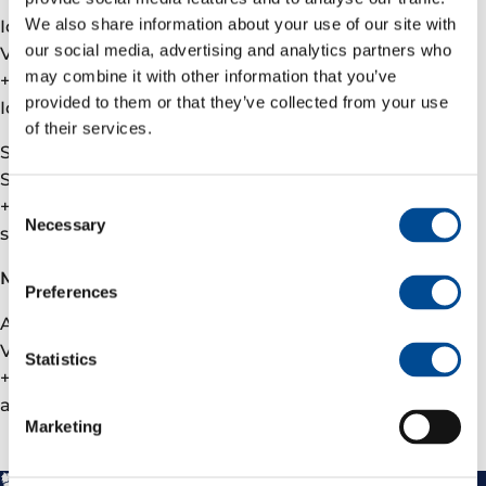
We also share information about your use of our site with
Ida Marie Fjellheim
our social media, advertising and analytics partners who
VP Investor Relations
may combine it with other information that you’ve
+47 90509291
provided to them or that they’ve collected from your use
Ida.fjellheim@varenergi.no
of their services.
Stian Seipæjærvi
Sr. Investor Relations Analyst
Consent
+47 90954060
Necessary
Selection
stian.salmi.seipaejaervi@varenergi.no
Media
Preferences
Andreas Wulff
VP Public Affairs
Statistics
+47 92616759
andreas.wulff@varenergi.no
Marketing