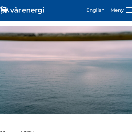
English
Meny
Investor
Karriere
Om oss
Vår virksomhet
Bærekraft
Medie- og presserom