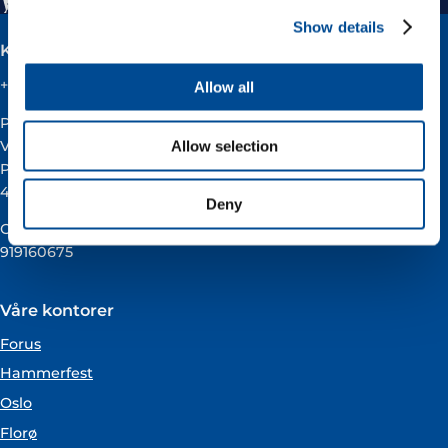
Show details
Kontakt
+47 51 60 60 60
Allow all
Postadresse:
Vår Energi ASA
Allow selection
Pb 101
4068 Stavanger
Deny
Org.nummer:
919160675
Våre kontorer
Forus
Hammerfest
Oslo
Florø