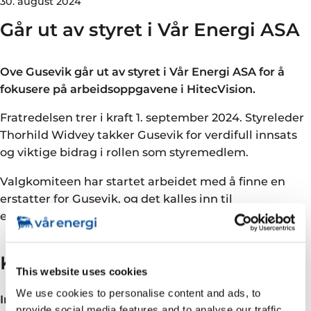
30. august 2024
Går ut av styret i Vår Energi ASA
Ove Gusevik går ut av styret i Vår Energi ASA for å
fokusere på arbeidsoppgavene i HitecVision.
Fratredelsen trer i kraft 1. september 2024. Styreleder
Thorhild Widvey takker Gusevik for verdifull innsats
og viktige bidrag i rollen som styremedlem.
Valgkomiteen har startet arbeidet med å finne en
erstatter for Gusevik, og det kalles inn til
ekstraordinær generalforsamling i løpet av kort tid.
Kontakt
This website uses cookies
We use cookies to personalise content and ads, to
Investor relations
provide social media features and to analyse our traffic.