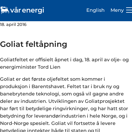
English
Meny
18. april 2016
Goliat feltåpning
Goliatfeltet er offisielt åpnet i dag, 18. april av olje- og
Investor
energiminister Tord Lien
Karriere
Goliat er det første oljefeltet som kommer i
Om oss
produksjon i Barentshavet. Feltet tar i bruk ny og
banebrytende teknologi, som også vil gagne andre
Vår virksomhet
deler av industrien. Utviklingen av Goliatprosjektet
har ført til betydelige ringvirkninger, og har hatt stor
Bærekraft
betydning for leverandørindustrien i hele Norge, og i
Nord-Norge spesielt. Goliat vil fortsette å levere
Medie- og presserom
betydelige inntekter både til staten og til