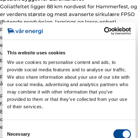
Goliatfeltet ligger 88 km nordvest for Hammerfest, og
er verdens største og mest avanserte sirkulære FPSO
(flytende produksjon, lagrings og losse-enhet).
Plattformen er fullt ut vinterisert og er
spesialdesignet for operasjoner i Barentshavet. Feltet
er del-elektrifisert med kraft fra land gjennom en
undersjøisk elektrisk kabel, som på tidspunktet for
This website uses cookies
byggingen, var den lengste i sitt slag. Kraft fra land
We use cookies to personalise content and ads, to
reduserer CO₂-utslippene fra Goliat med opptil 50
provide social media features and to analyse our traffic.
prosent. Dette tilsvarer utslippene fra 50 000 biler
We also share information about your use of our site with
årlig.
our social media, advertising and analytics partners who
may combine it with other information that you’ve
Plattformen har en produksjonskapasitet på 100.000
provided to them or that they’ve collected from your use
fat olje per dag og lagringskapasitet på 950.000 fat.
of their services.
Estimerte utvinnbare reserver er ca. 180 millioner fat
olje. Feltets levetid er foreløpig estimert til 20 år, og
en betydelig oppside allerede identifisert.
Consent
Necessary
Selection