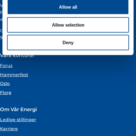
Vår Energi ASA
Allow all
Pb 101
4068 Stavanger
Allow selection
Org.nummer:
919160675
Deny
Våre kontorer
Forus
Hammerfest
Oslo
Florø
Om Vår Energi
Ledige stillinger
Karriere