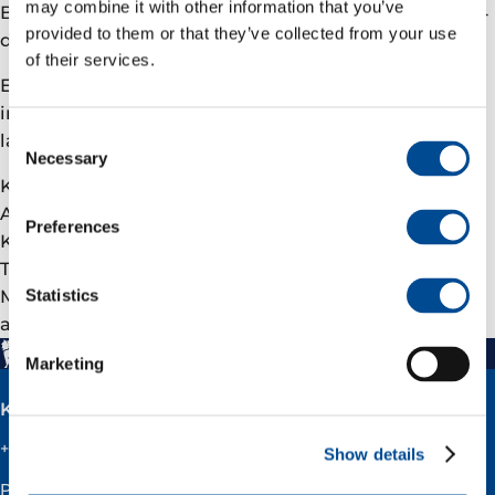
may combine it with other information that you’ve
Barentshavet for å bore undersøkelsesbrønn 7119/12-4
provided to them or that they’ve collected from your use
der Statoil Petroleum ASA er operatør.
of their services.
Eni Norge er en del av Eni, som er et italiensk
integrert energiselskap med aktiviteter i mer enn 70
Consent
land.
Necessary
Selection
Kontaktperson i Eni Norge:
Andreas Wulff
Preferences
Kommunikasjonssjef
Telefon: 52 87 49 68
Mobil: 926 16 759
Statistics
andreas.wulff@­eninorge.com
Marketing
Kontakt
+47 51 60 60 60
Show details
Postadresse: