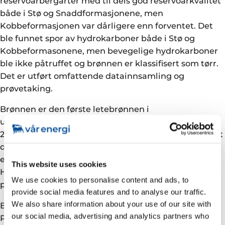
reservoarbergarter med til dels god reservoarkvalitet
både i Stø og Snaddformasjonene, men
Kobbeformasjonen var dårligere enn forventet. Det
ble funnet spor av hydrokarboner både i Stø og
Kobbeformasonene, men bevegelige hydrokarboner
ble ikke påtruffet og brønnen er klassifisert som tørr.
Det er utført omfattende datainnsamling og
prøvetaking.
Brønnen er den første letebrønnen i
utvinningstillatelse 489. Tillatelsen ble tildelt i TFO
2007 den 29.02.2008. Brønnen ble boret til et vertikalt
dyp av 3605 meter under havflaten og ble avsluttet
etter å ha boret 60 m inn i Kobbeformasjonen.
This website uses cookies
Havdypet er 187 meter. Brønnen blir nå permanent
We use cookies to personalise content and ads, to
plugget og forlatt.
provide social media features and to analyse our traffic.
We also share information about your use of our site with
Brønn 7120/12-5 ble boret av boreinnretningen Polar
our social media, advertising and analytics partners who
Pioneer som nå skal til utvinningstillatelse 488 i