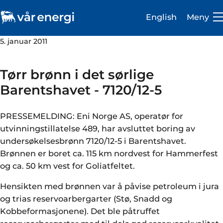
English
Meny
5. januar 2011
Tørr brønn i det sørlige
Barentshavet - 7120/12-5
Investor
PRESSEMELDING: Eni Norge AS, operatør for
Karriere
utvinningstillatelse 489, har avsluttet boring av
undersøkelsesbrønn 7120/12-5 i Barentshavet.
Om oss
Brønnen er boret ca. 115 km nordvest for Hammerfest
og ca. 50 km vest for Goliatfeltet.
Vår virksomhet
Hensikten med brønnen var å påvise petroleum i jura
Bærekraft
og trias reservoarbergarter (Stø, Snadd og
Medie- og presserom
Kobbeformasjonene). Det ble påtruffet