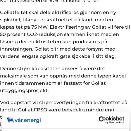
Kontraktsverdien er 676 millioner kroner.
Goliatfeltet skal delelektrifiseres gjennom en ny
sjøkabel, tilknyttet kraftnettet på land, med en
kapasitet på 75 MW. Elektrifisering av Goliat vil føre til
50 prosent CO2-reduksjon sammenliknet med en
løsning der elektrisiteten kun produseres på
innretningen. Goliat blir med dette forsynt med
verdens lengste og kraftigste sjøkabel i sitt slag.
Denne strømkapasiteten ansees å være det
maksimale som kan oppnås med denne typen kabel
innen tidsrammen som er fastsatt for Goliat
utbyggingsprosjekt.
Ved oppstart vil strømoverføringen fra kraftnettet på
land til Goliat FPSO være betydelig mindre enn
tilgjengelig kabelkapasitet. Denne løsningen gir
imidlertid stor fleksibilitet og vil sørge for at Goliat