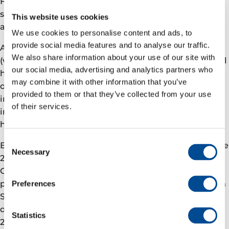
FPSO vil kunne dekke fremtidige behov og fungere
som senter for produksjonstjenester for eventuelle
This website uses cookies
andre funn i nærheten av feltet.
We use cookies to personalise content and ads, to
provide social media features and to analyse our traffic.
ABB har nylig levert en tilsvarende høyspentkabel
We also share information about your use of our site with
(vekselstrøm) til et annet norsk utbyggingsprosjekt til
our social media, advertising and analytics partners who
havs og vil bruke denne erfaringen til å ytterligere
may combine it with other information that you’ve
optimalisere leveransen til Goliat. Kontrakten dekker
provided to them or that they’ve collected from your use
ingeniørarbeid, anskaffelser, konstruksjon og
of their services.
installasjonsarbeid (EPCI). Installasjonsarbeidet til
havs vil utføres i løpet av sommeren 2013.
Consent
Eni Norge AS (65 %) er operatør for utvinningstillatelse
Necessary
Selection
229 med Statoil Petroleum AS (35 %) som partner.
Goliatfeltet vil bli utviklet ved hjelp av en flytende,
produksjons-, lagrings- og lasteenhet (FPSO) av typen
Preferences
Sevan 1000. Feltet vil bli operert fra Hammerfest, og
den første oljen planlegges produsert i fjerde kvartal
Statistics
2013.