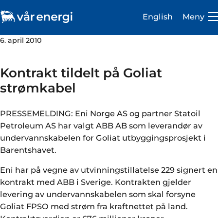
English
Meny
6. april 2010
Kontrakt tildelt på Goliat
strømkabel
Investor
PRESSEMELDING: Eni Norge AS og partner Statoil
Karriere
Petroleum AS har valgt ABB AB som leverandør av
undervannskabelen for Goliat utbyggingsprosjekt i
Om oss
Barentshavet.
Vår virksomhet
Eni har på vegne av utvinningstillatelse 229 signert en
kontrakt med ABB i Sverige. Kontrakten gjelder
Bærekraft
levering av undervannskabelen som skal forsyne
Medie- og presserom
Goliat FPSO med strøm fra kraftnettet på land.