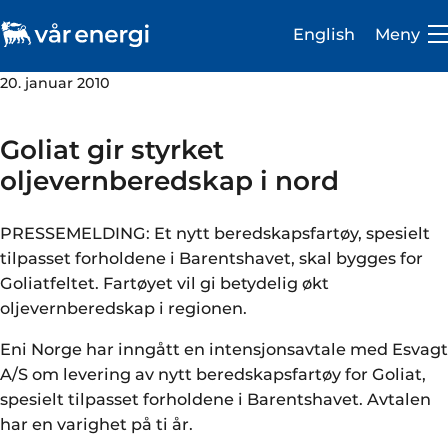
English
Meny
20. januar 2010
Goliat gir styrket
oljevernberedskap i nord
Investor
PRESSEMELDING: Et nytt beredskapsfartøy, spesielt
Karriere
tilpasset forholdene i Barentshavet, skal bygges for
Goliatfeltet. Fartøyet vil gi betydelig økt
Om oss
oljevernberedskap i regionen.
Vår virksomhet
Eni Norge har inngått en intensjonsavtale med Esvagt
A/S om levering av nytt beredskapsfartøy for Goliat,
Bærekraft
spesielt tilpasset forholdene i Barentshavet. Avtalen
Medie- og presserom
har en varighet på ti år.