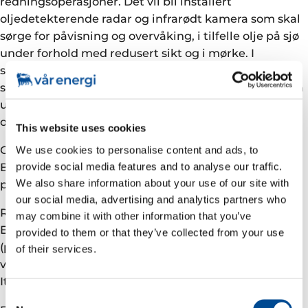
redningsoperasjoner. Det vil bli installert
oljedetekterende radar og infrarødt kamera som skal
sørge for påvisning og overvåking, i tilfelle olje på sjø
under forhold med redusert sikt og i mørke. I
samarbeid med NOFO vil Eni utstyre fartøyet med
siste generasjons offshore oljelenser. Videre vil det ha
utstyr for bruk av dispergeringsmidler, samt ha
oppvarmede tanker for oppsamling av olje.
This website uses cookies
Goliatfeltet ligger i et område som ble tildelt under
We use cookies to personalise content and ads, to
provide social media features and to analyse our traffic.
Barentshavsrunden i 1997. Goliat er planlagt å starte
We also share information about your use of our site with
produksjon i løpet av 2015.
our social media, advertising and analytics partners who
Rettighetshaverne i utvinningstillatelse 229/229B er
may combine it with other information that you’ve
Eni Norge AS (operatør 65 %) og Statoil Petroleum AS
provided to them or that they’ve collected from your use
(partner 35 %). Eni Norge er en del av Eni S.p.A, ett av
of their services.
verdens største integrerte energiselskap, med base i
Italia.
Consent