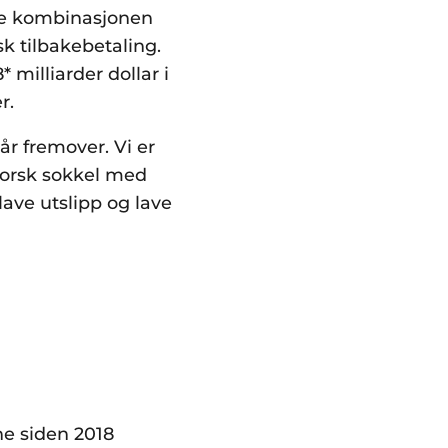
ne kombinasjonen
sk tilbakebetaling.
 milliarder dollar i
r.
iår fremover. Vi er
 norsk sokkel med
ave utslipp og lave
ene siden 2018