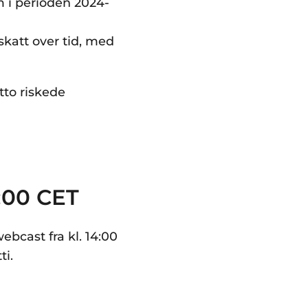
øm i perioden 2024-
skatt over tid, med
tto riskede
:00 CET
webcast fra kl. 14:00
ti.