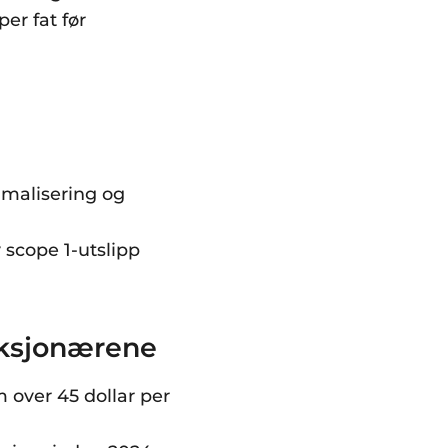
er fat før
timalisering og
 scope 1-utslipp
 aksjonærene
 over 45 dollar per