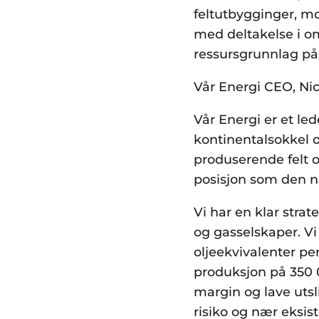
feltutbygginger, mo
med deltakelse i om
ressursgrunnlag på 
Vår Energi CEO, Ni
Vår Energi er et l
kontinentalsokkel og
produserende felt o
posisjon som den ne
Vi har en klar stra
og gasselskaper. Vi
oljeekvivalenter pe
produksjon på 350 
margin og lave utsl
risiko og nær eksis