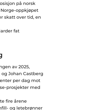
osisjon på norsk
y Norge-oppkjøpet
r skatt over tid, en
arder fat
g
angen av 2025,
 X og Johan Castberg
lenter per dag mot
fase-prosjekter med
te fire årene
fill- og letebrønner