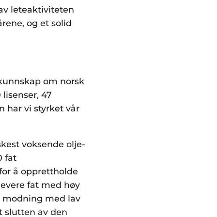
av leteaktiviteten
rene, og et solid
k kunnskap om norsk
 lisenser, 47
har vi styrket vår
skest voksende olje-
 fat
for å opprettholde
levere fat med høy
r i modning med lav
t slutten av den