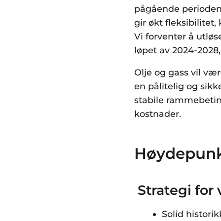
pågående perioden 
gir økt fleksibilite
Vi forventer å utløs
løpet av 2024-2028,
Olje og gass vil vær
en pålitelig og sikk
stabile rammebeting
kostnader.
Høydepunk
Strategi for
Solid histori