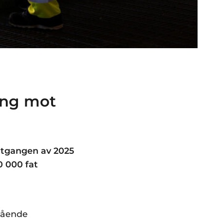
ing mot
 utgangen av 2025
0 000 fat
ågående