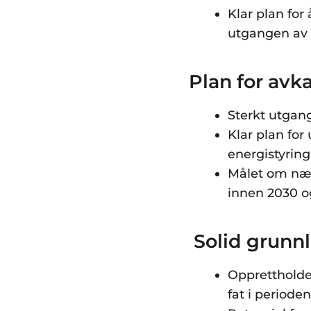
Klar plan for
utgangen av
Plan for avk
Sterkt utgang
Klar plan for
energistyring
Målet om nær 
innen 2030 o
Solid grunnl
Opprettholde
fat i periode