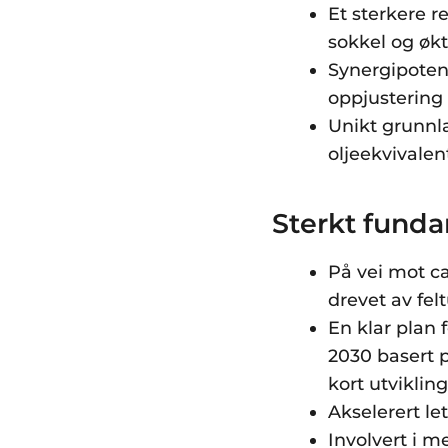
Et sterkere r
sokkel og øk
Synergipotensi
oppjustering 
Unikt grunnla
oljeekvivalen
Sterkt funda
På vei mot ca
drevet av fel
En klar plan 
2030 basert p
kort utvikling
Akselerert le
Involvert i m