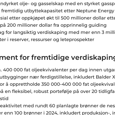
endyrket olje- og gasselskap med en styrket gassp
t fremtidig utbyttekapasitet etter Neptune Energ
al etter oppkjøpet økt til 500 millioner dollar ette
på 200 millioner dollar fra opprinnelig guiding
g for langsiktig verdiskaping med mer enn 3 milli
ter i reserver, ressurser og leteprospekter
ment for fremtidige verdiskapin
. 400 000 fat oljeekvivalenter per dag innen utg
tutbygginger nær ferdigstillelse, inkludert Balder
for å opprettholde 350 000-400 000 fat oljeekviva
å en fleksibel, robust portefølje på over 20 tidlig
stid
teaktivitet med rundt 60 planlagte brønner de nes
er enn 100 brønner i 2024, inkludert produksjon-, in