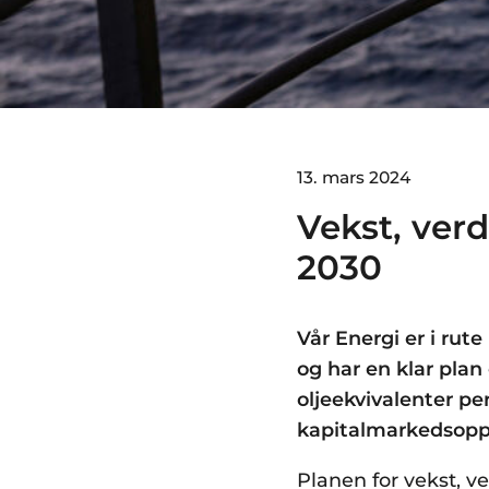
13. mars 2024
Vekst, ver
2030
Vår Energi er i rut
og har en klar pla
oljeekvivalenter p
kapitalmarkedsoppd
Planen for vekst, v