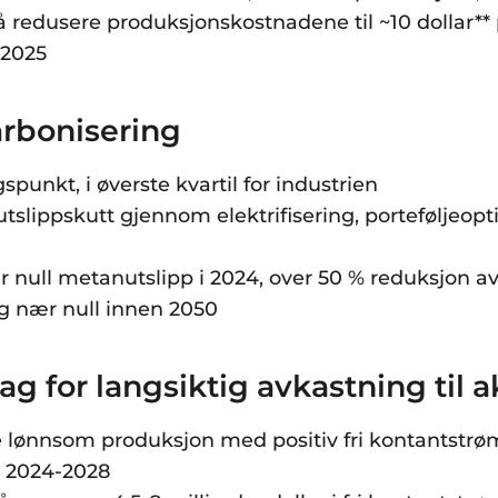
 å redusere produksjonskostnadene til ~10 dollar** p
 2025
arbonisering
spunkt, i øverste kvartil for industrien
 utslippskutt gjennom elektrifisering, porteføljeop
null metanutslipp i 2024, over 50 % reduksjon av
g nær null innen 2050
ag for langsiktig avkastning til
 lønnsom produksjon med positiv fri kontantstrøm
n 2024-2028