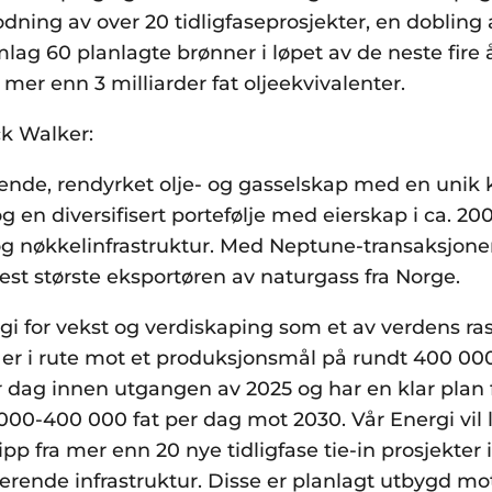
dning av over 20 tidligfaseprosjekter, en dobling 
lag 60 planlagte brønner i løpet av de neste fire å
mer enn 3 milliarder fat oljeekvivalenter.
ck Walker:
edende, rendyrket olje- og gasselskap med en uni
 en diversifisert portefølje med eierskap i ca. 200
g nøkkelinfrastruktur. Med Neptune-transaksjonen 
st største eksportøren av naturgass fra Norge.
tegi for vekst og verdiskaping som et av verdens ra
 er i rute mot et produksjonsmål på rundt 400 000
r dag innen utgangen av 2025 og har en klar plan 
000-400 000 fat per dag mot 2030. Vår Energi vil 
ipp fra mer enn 20 nye tidligfase tie-in prosjekte
terende infrastruktur. Disse er planlagt utbygd mo