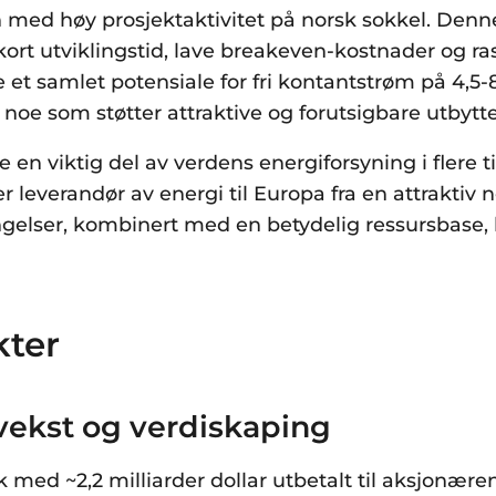
med høy prosjektaktivitet på norsk sokkel. Den
t, kort utviklingstid, lave breakeven-kostnader og ra
e et samlet potensiale for fri kontantstrøm på 4,5-8*
 noe som støtter attraktive og forutsigbare utbytte
e en viktig del av verdens energiforsyning i flere t
er leverandør av energi til Europa fra en attraktiv
elser, kombinert med en betydelig ressursbase, l
ter
 vekst og verdiskaping
kk med ~2,2 milliarder dollar utbetalt til aksjonær