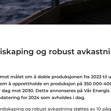
diskaping og robust avkastn
e mot målet om å doble produksjonen fra 2023 til
n om å opprettholde en produksjon på 350 000-40
er dag mot 2030. Dette annonseres på Vår Energis
atering for 2024 som avholdes i dag.
erdiskaping og robust avkastning støttes av 10 p