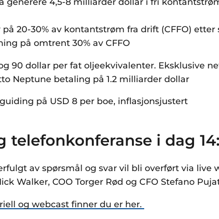
 å generere 4,5-8 milliarder dollar i fri kontantstr
 på 20-30% av kontantstrøm fra drift (CFFO) etter 
ning på omtrent 30% av CFFO
g 90 dollar per fat oljeekvivalenter. Eksklusive ne
to Neptune betaling på 1.2 milliarder dollar
e guiding på USD 8 per boe, inflasjonsjustert
 telefonkonferanse i dag 14
fulgt av spørsmål og svar vil bli overført via live 
Nick Walker, COO Torger Rød og CFO Stefano Pujat
ell og webcast finner du er her.