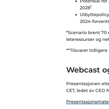
Potensial for
1
2028
Utbyttepolicy
2024-forvent
*Scenario brent 70 o
leteressurser og net
**Tilsvarer tidliger
Webcast og
Presentasjonen etter
CET, ledet av CEO 
Presentasjonsmateri