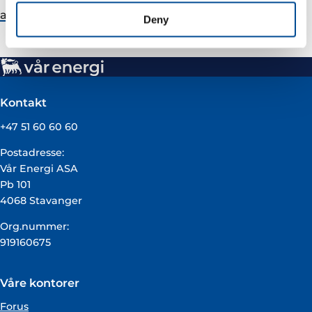
andreas.wulff@varenergi.no
Deny
Kontakt
+47 51 60 60 60
Postadresse:
Vår Energi ASA
Pb 101
4068 Stavanger
Org.nummer:
919160675
Våre kontorer
Forus