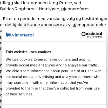
tillegg skal letebrønnen King Prince, ved
Balder/Ringhorne i Nordsjøen, gjennomføres.
– Etter en periode med vanskelig valg og beslutninger
er det kjekt å kunne annonsere at vi gjenopptar deler
av boreaktiviteten som ble utsatt tidligere i år på
grunn av den ekstraordinære situasjonen hele
næringen befant seg i, sier Annethe Gjerde, direktør
for anskaffelser i Vår Energi.
This website uses cookies
– Politikerens evne og vilje til å finne løsninger,
We use cookies to personalise content and ads, to
gjennom midlertidige endringer i skatteregimet for
provide social media features and to analyse our traffic.
petroleumsnæringen, har gjort det mulig å revurdere
We also share information about your use of our site with
slike vanskelig valg, påpeker Gjerde. – Det er viktige
our social media, advertising and analytics partners who
may combine it with other information that you’ve
og nødvendige for å opprettholde aktivitet og
provided to them or that they’ve collected from your use
sysselsetting. Stortingets beslutning gjør at kan snu
of their services.
oss raskt rundt for å gjennomføre disse
boreaktivitetene. Vi er glade og stolte over at det
utløser etterlengtet aktivitet også i riggmarkedet,