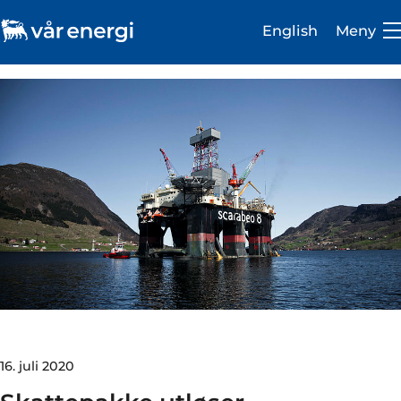
English
Meny
Investor
Karriere
Om oss
Vår virksomhet
Bærekraft
16. juli 2020
Medie- og presserom