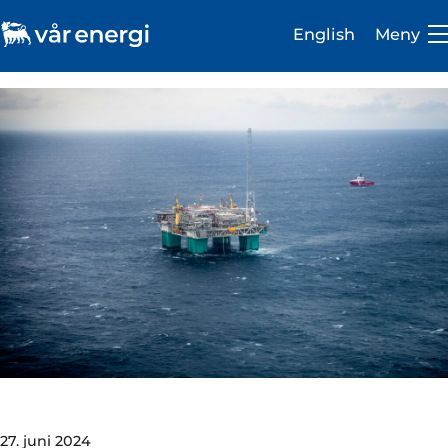
English
Meny
Investor
Karriere
Om oss
Vår virksomhet
Bærekraft
Medie- og presserom
27. juni 2024