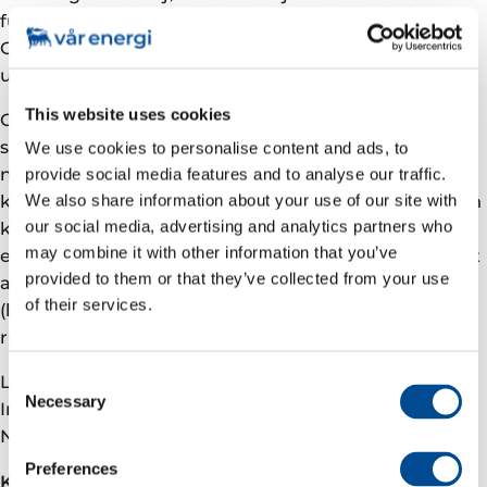
funnet blir nå inkludert i utbyggingsprosjektet for
Gjøa Nord og Ofelia/Kyrre med mål om hurtig
utvikling (fast-track) fra funn til produksjon.
This website uses cookies
Cerisa-kampanjen bestod av én letebrønn og tre
sidesteg, og alle brønnene ble boret av den halvt
We use cookies to personalise content and ads, to
nedsenkbare boreriggen Deepsea Yantai. Olje/vann-
provide social media features and to analyse our traffic.
kontakt ble ikke påtruffet i Cerisa-brønnene, noe som
We also share information about your use of our site with
our social media, advertising and analytics partners who
kan bety en mulig oppside med tanke på volum-
may combine it with other information that you’ve
estimatet. Brønnene ble boret 17 kilometer nord-vest
provided to them or that they’ve collected from your use
av Gjøa-plattformen og fem kilometer fra Duva
of their services.
(brønninnretning på havbunnen). Gjøa-feltet ligger
rundt 80 kilometer sør-vest av Florø.
Consent
Lisenspartnere er Vår Energi ASA (operatør) 30%,
Necessary
Selection
Inpex Idemitsu Norge AS 30%, PGNiG Upstream
Norway AS 30% og Sval Energi AS 10%.
Preferences
Kontakt