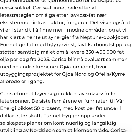
Gjøa-området er et kjerneområde for selskapet på
norsk sokkel. Cerisa-funnet bekrefter at
letestrategien om å gå etter lavkost-fat nær
eksisterende infrastruktur, fungerer. Det viser også at
vi er i stand til å finne mer i modne områder, og at vi
har klart å hente ut synergier fra Neptune-oppkjøpet.
Funnet gir fat med høy gevinst, lavt karbonutslipp, og
støtter samtidig målet om å levere 350-400 000 fat
olje per dag fra 2025.
Cerisa
blir nå evaluert sammen
med de andre funnene i Gjøa-området, hvor
utbyggingsprosjektet for Gjøa Nord og Ofelia/Kyrre
allerede er i gang.
Cerisa-funnet føyer seg i rekken av suksessfulle
letebrønner. De siste fem årene er funnraten til Vår
Energi bikket 50 prosent, med kost per fat under 1
dollar etter skatt. Funnet bygger opp under
selskapets planer om kontinuerlig og langsiktig
utvikling av Nordsjøen som et kjerneområde. Cerisa-